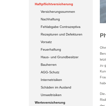
Haftpflichtversicherung
Versicherungssummen
Nachhaftung
Fehlabgabe Contrazeptiva
Ph
Rezepturen und Defekturen
Vorsatz
Ohne
Feuerhaftung
Ber
Haus- und Grundbesitzer
letz
Bauherren
zu 
Kun
AGG-Schutz
Frau
Internetrisiken
hab
Schäden im Ausland
Die
Umweltrisiken
Ris
Werteversicherung
der 