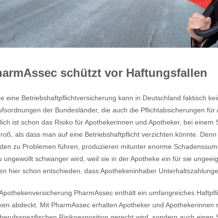
armAssec schützt vor Haftungsfallen
 eine Betriebshaftpflichtversicherung kann in Deutschland faktisch ke
ufsordnungen der Bundesländer, die auch die Pflichtabsicherungen für 
tlich ist schon das Risiko für Apothekerinnen und Apotheker, bei eine
groß, als dass man auf eine Betriebshaftpflicht verzichten könnte. De
den zu Problemen führen, produzieren mitunter enorme Schadenssumme
 ungewollt schwanger wird, weil sie in der Apotheke ein für sie ungeei
en hier schon entschieden, dass Apothekeninhaber Unterhaltszahlunge
 Apothekenversicherung PharmAssec enthält ein umfangreiches Haftpfli
iken abdeckt. Mit PharmAssec erhalten Apotheker und Apothekerinnen ni
berufsspezifischen Risikoexposition gerecht wird, sondern auch einen Sc