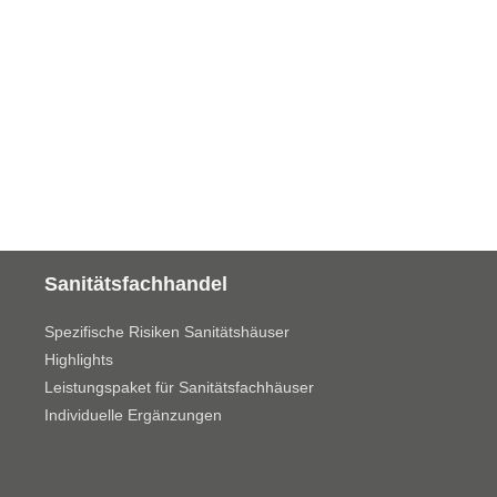
Sanitätsfachhandel
Spezifische Risiken Sanitätshäuser
Highlights
Leistungspaket für Sanitätsfachhäuser
Individuelle Ergänzungen